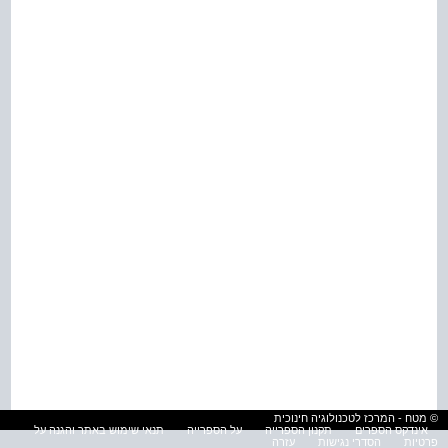
© מטח - המרכז לטכנולוגיה חינוכית
אינדקס הספרים
תקנון הספרייה
על הספרייה
תנאי שימוש באתר והגנה על
פרטיות
הסדרי נגישות
עזרה