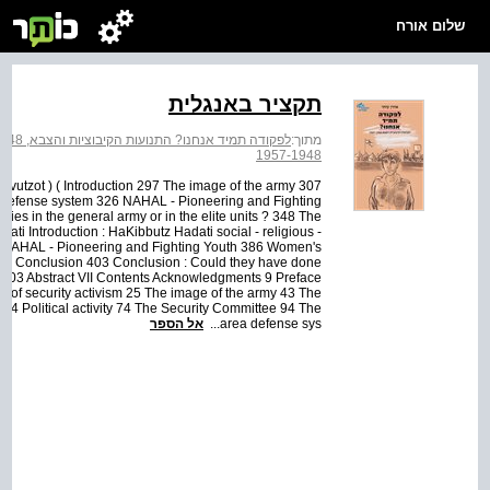
שלום אורח
תקציר באנגלית
מתוך:
לפקודה תמיד אנחנו? התנועות הקיבוציות והצבא, 1957-1948
1957-1948
akvutzot ) ( Introduction 297 The image of the army 307
ea defense system 326 NAHAL - Pioneering and Fighting
ies in the general army or in the elite units ? 348 The
ti Introduction : HaKibbutz Hadati social - religious -
77 NAHAL - Pioneering and Fighting Youth 386 Women's
 399 Conclusion 403 Conclusion : Could they have done
 503 Abstract VII Contents Acknowledgments 9 Preface
es of security activism 25 The image of the army 43 The
s 54 Political activity 74 The Security Committee 94 The
אל הספר
area defense sys...