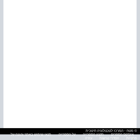
© מטח - המרכז לטכנולוגיה חינוכית
אינדקס הספרים
תקנון הספרייה
על הספרייה
תנאי שימוש באתר והגנה על
פרטיות
הסדרי נגישות
עזרה