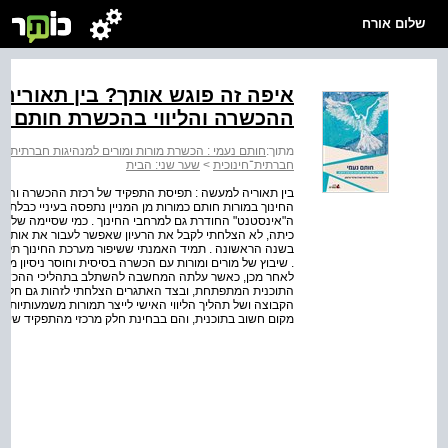
שלום אורח
איפה זה פוגש אותך? בין תאורי
ההכשרה והליווי בהכשרת חותם נ
מתוך:
חותם נעמי : הכשרת מורות ומורים למנהיגות חברתית־חי
חברתית־חינוכית
>
שער שני: הבית
החינוך במורות חותם כמורות מן המניין נתפסה בעיניי כבלתי 
ה"אינסטנט" החודרת גם למרחבי החינוך . כמי שסיימה שלוש
כיתה, לא הצלחתי לקבל את הרעיון שאפשר לעבור את אותו ת
בשנה הראשונה . תמיד האמנתי ששיפור מערכת החינוך תלוי
. שיבוץ של מורים ומורות עם הכשרה בסיסית וחוסר ניסיון מ
לאחר מכן, כאשר עלתה המחשבה להשתלב בתהליכי ההכשרה וה
התוכנית המתפתחת, ובצד האתגרים הצלחתי לזהות גם חלק מ
הקבוצה ושל תהליך הליווי האישי לייצר תמורות משמעותיות 
מקום חשוב בתוכנית, והם בבחינת חלק מרכזי מהתפקיד שיוע