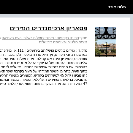
שלום אורח
פסאריון ארכימנדריט הנזירים
מתוך:
ספונה בקדושה : נזירות ירושלים בשלהי העת העתיקה
>
נזירים בולטים ופעילותם בירושלים
פרק ג׳ : נזירים בו
אותימיוס, פסאריון היה ראש קהילת נזירי ירושלים וספר המדבר
בתוך העיר, בתחומי לשער המזרחי של העיר בקרבת שער האריות ב
קוינוביטי, בחלוקת תפקידים האל ללא הפסקה . במנזר ובתשומ
47 בשל היותו אב אחד בעיקר בתחום ההומניטרי, כלמור סייע לנזקקים ולעניים . המנזרים החשובים בירושלים, מו...