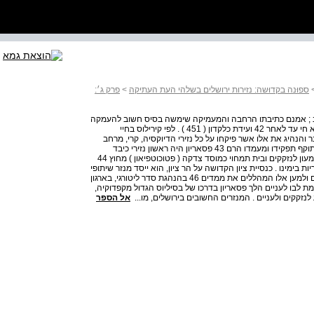
ספוּנה בקדוּשה: נזירות ירושלים בשלהי העת העתיקה
>
פרק ג׳:
לטים ופעילותם בירושלים | 111 אין מידע רב ; אמנם כתיבתו הרחבה והמעמיקה שימשה בסיס חשוב להעמקה
בפרשנות כתבי הקודש, אך היא שרדה באופן חלקי בלבד . הוא חי עד לאחר 42 ועידת כלקדון ( 451 ) . לפי קירילוס בחיי
 והנהיג את אלו אשר פיקחו על כל נזירי הדיוקסיה, קרי, מרחב
שליטתו ותחום הנהגתו של הבישוף הכולל מנזרים וכנסיות . בתוקף תפקידו ומעמדו הרם 43 פסאריון היה ראשון נזירי כיבד
בנוכחותו את חנוכת כנסיית אותימיוס במנזרו . ירושלים לייסד מעון לנזקקים ובית תמחוי כמוסד צדקה ( פטוכוטפיאון ) מחוץ 44
ימינו . כנסיית ציון הקדושה על הר ציון, הוא ייסד מנזר שיתופי
( קוינוביון ) גדול 45 למשרתים בקודש, למזמרים מזמורי תהלים ולמען אלו המהללים את ממדים 46 בהנהגת סדר ליטורגי, בארגון
ת לבו לעניים הלך פסאריון בדרכו של בסיליוס הגדול מקפדוקיה,
אל הספר