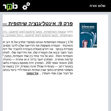
שלום אורח
פרק 9: אינטליגנציה שיתופית — "דבר אלי בצרכים..."
מתוך:
עוצמת השיתופיות : מאגו־סיסטם לאקו־סיסטם - ניהול 
השיתופיות : מאגו־סיסטם לאקו־סיסטם - ניהול אפקטיבי של ש
178 | עוצמת השיתופיות אנחנו ממוקדי פתרון ועל פי רוב ח
והאיכותי . העמדה משקפת את הדרישה שלנו לדבר מסוים שאנ
מוגדרת בבוקר . אני דורש מעמית בעבודה להעביר אלי דוח עם 
הצד השני יבטא את העמדה שלו, את הדרישה שלו . לעתים קרו
העמדות האלו . ננוע על ציר אחד בין שתי העמדות, במעין "ריק
קדימה ואחורה . הפתרון ייווצר בדרך זו או אחרת — כוחנית 
100 והאחר אומר 200 , הפתרון יהיה ממוקם בנק
במנעד רחב — מציפייה שכלל אינה נאמרת, דרך בקשה עדינה
משפטי מתקיים בתווך שבין עמדות הבאות לידי ביטוי בכתבי 
על הציר שבין שתי העמדו...
אל הספר