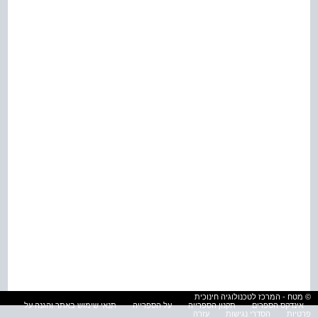
© מטח - המרכז לטכנולוגיה חינוכית
אינדקס הספרים
תקנון הספרייה
על הספרייה
תנאי שימוש באתר והגנה על
פרטיות
הסדרי נגישות
עזרה