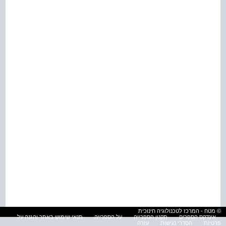
© מטח - המרכז לטכנולוגיה חינוכית
אינדקס הספרים
תקנון הספרייה
על הספרייה
תנאי שימוש באתר והגנה על
פרטיות
הסדרי נגישות
עזרה