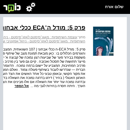
שלום אורח
פרק 5: מודל ה־ECA ככלי אבחוני
מתוך:
עוצמת השיתופיות : מאגו־סיסטם לאקו־סיסטם - ניהול 
השיתופיות : מאגו־סיסטם לאקו־סיסטם - ניהול אפקטיבי של ש
פרק 5 : מודל ECA-ה ככלי אבח
והגורמים הכלולים בו : כאן מובאת תמונת מצב של שיתוף פעולה 
משקפת בבירור פער של שביעות רצון נמוכה של קבוצה א' יחסי
מייצר תחושות של תסכול ואכזבה . קיים גם פער בין מרכיב ה
מרכיב המחויבות, המצביע על יישום ברמה נמוכה . הדוגמה
הברית — שנדרשו לעבוד בשיתוף פעולה צמוד . ואולם הממשק 
את מקור הקושי, ובאופן טבעי כל אחד האשים את הצד השני 
הארגון האנגלי ( בהיר ) דירגו בדרגה נמוכה את השאלה בדב
ובדרגה נמוכה עוד יותר את השאלה אם אלו מבינים את הצרכ
הערך . היתה חסרה בהירות לגבי מה ...
אל הספר