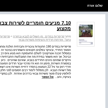
שלום אורח
7.10 מניעים חומריים לשירות 
מקצוע
מתוך:
פריפריות במדים : מן השוליים לצבא ובחזרה
>
פריפריות
כתם": אזרחות חרדית והציפיות משירות צבאי
פריפריות במדים 190 התנגדות ציבורית וחברתי
המגזר החרדי, ובעיקר בפלגים הקנאים והשמרנים בציבור זה . 
כמסלול הכנה אטרקטיבי לעולם התעסוקה הוא מנוע גיוס רב עו
כביכול, אך הוא משמר במידת מה את המובלעות החברתיות ש
והיקרים שמהם נהנים החרדים בצבא, שאינם שוויוניים . כיו
במסגרת השירות, מימון זה הוא זרז מרכזי עבור חרדים המעונ
חרדי רווק עד גיל 22 הנמצא בהסדר דחיית השירו
מול רשויות הצבא . לכן מסלולי לימוד רבים חסומים לפני חלק
לחלופין קיבלו פטור משירות צבאי בדרכים אחרות . לכן במקרי
בעיקרו, והצ...
אל הספר