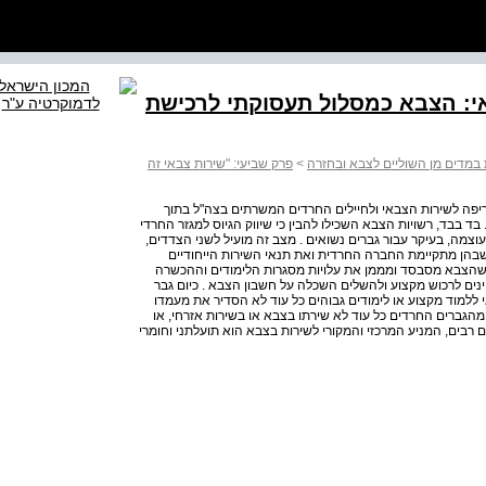
צבאי: הצבא כמסלול תעסוקתי לרכישת
 במדים מן השוליים לצבא ובחזרה
>
פרק שביעי: "שירות צבאי זה
ת הולכת ומחריפה לשירות הצבאי ולחיילים החרדים המשרתים בצה"ל בתוך
בד בבד, רשויות הצבא השכילו להבין כי שיווק הגיוס למגזר החרדי
צמה, בעיקר עבור גברים נשואים . מצב זה מועיל לשני הצדדים,
בהן מתקיימת החברה החרדית ואת תנאי השירות הייחודיים
ון שהצבא מסבסד ומממן את עלויות מסגרות הלימודים וההכשרה
יינים לרכוש מקצוע ולהשלים השכלה על חשבון הצבא . כיום גבר
ת אינו רשאי ללמוד מקצוע או לימודים גבוהים כל עוד לא הסדיר את מעמדו
 מהגברים החרדים כל עוד לא שירתו בצבא או בשירות אזרחי, או
ם רבים, המניע המרכזי והמקורי לשירות בצבא הוא תועלתני וחומרי