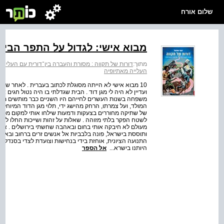
שלום אורח
מבוא אישי: לגדול על התפר הבין־
מתוך:
דורות של תקווה : מסורת והעברה בין־דורית עם העלייה
העלייה מאתיופיה
10 מבוא אישי לא הייתה מסוגלת לכתוב בעברית . לאחר שש 
ועדיין לא היה לי מגן דוד . הבית שגדלתי בו היה נטול חגים : 
משפחה בשנות העשרים לחייהם היו השניים כבר מותשים מאכזרי
המולד, ועל צמרתו, הרחק מהישג ידי, תלוי מגן הדוד המיוחל . . 
של שתיקה מחוררים בצעקות ודמעות שילחו אותי למקום מפלט ב
לשטח הפקר בלתי מזוהה . שאלות על זהות ושייכות החלו לכרס
מעולם לא חיבקה אותי בחום ובאהבה שחשתי בירושלים . אמי
ותוססת בישראל, פונה בלבביות אל אנשים זרים ברחוב ובאו
התנועה הציונית, אוחזת בידי בנחישות וצועדת לצדי בסנדלי
היותנו בישרא...
אל הספר