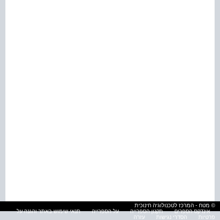
© מטח - המרכז לטכנולוגיה חינוכית
אינדקס הספרים
תקנון הספרייה
על הספרייה
תנאי שימוש באתר והגנה על
פרטיות
הסדרי נגישות
עזרה