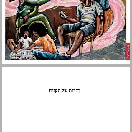
דורות של תקווה: מסורת והעברה בין־דורית עם העלייה מאתיופיה ... 0