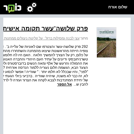
שלום אורח
פרק שלושה־עשר תקומה אישית ו
מתוך:
עצי לבנה ומסילות ברזל : על קליטת ניצולים ממחנות הריכוז
292 פרק שלושה-עשר והצטרפו שם לאוניות של עלייה ב' . 
צופיה הייתה מהראשונות שיצאו מהמחנה והשתחררו מהתלות 
על כלום, רק על הצורך להמשיך הלאה . האם היו לה חלומות על 
טשרניחובסקי ודיונים על עתיד העם היהודי והחברה האנושית, כ
את ההמולה והרעש של אלף ומאה הנשים בדוברסטורפ ולקבל
הצעד הבא, הגשמת חלום נעוריה ללמוד הנדסה אזרחית ? רב
"לפני", והיו שבכלל לא חלמו יותר : " שוודיה ! אפשר לנסוע ל
לא, זה כבר לא משנה, שיהיה שוודיה . ברביעי ביולי הגעתי 
של יחידת המתנדבות לצבא לקחה את הצרור ועזרה לי לרדת ליבשה
להבין ש...
אל הספר