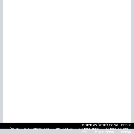
© מטח - המרכז לטכנולוגיה חינוכית
אינדקס הספרים
תקנון הספרייה
על הספרייה
תנאי שימוש באתר והגנה על
פרטיות
הסדרי נגישות
עזרה