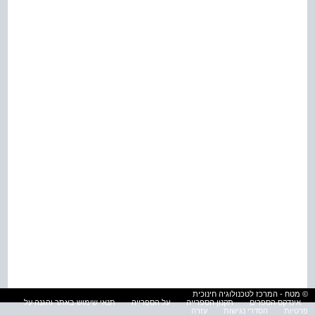
© מטח - המרכז לטכנולוגיה חינוכית
אינדקס הספרים
תקנון הספרייה
על הספרייה
תנאי שימוש באתר והגנה על
פרטיות
הסדרי נגישות
עזרה