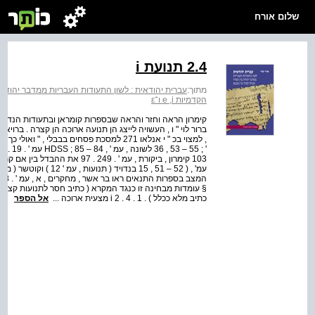
שלום אורח
2.4 תנועת i
מתוך:
עברית יהודאית : לשון התעודות העבריות ממדבר יהודה 
הקדמיות e ,i ו־ε
קימרון הראה וחזר והראה שבספרות קומראן ובתעודות הנדונות 
103 קימרון , ביקורת , עמ ' . 249 
§ עומדות מבחינה זו כנגד המקרא ( כתיב חסר לתנועות קצרות
כתיב מלא ככלל ) . i 2 . 4 . 1 מצעית ארוכה ...
אל הספר