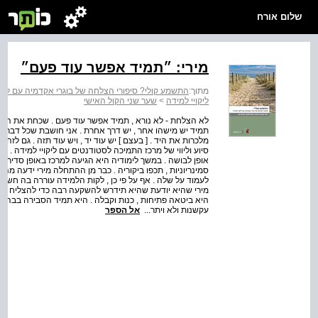
שלום אורח
מירי: ״תמיד אפשר עוד פעם״
מתוך:
התשמע קולי? סיפורי הצלחה של בוגרי אקדמיה עם ליקו
ליקויי למידה
>
שער שני הקול האישי
לא הצלחת - לא נורא , תמיד אפשר עוד פעם . שכחת את החלב במכ
תמיד יש מישהו אחר , יש דרך אחרת . אני חושבת שכל דבר א
מלכרות את היד . [ בעצם ] יש עוד יד , ויש עוד תזה . גם לזה
סיוע וליווי של מרכז התמיכה לסטודנטים עם ליקויי למידה . ה
אופן לבושה . במשך לימודיה היא הגיעה למרכז באופן סדיר 
סמינריוניות , תכפו ביקוריה . כבר מן ההתחלה מירי ידעה מ
לעמוד על שלה . אף על פי כן , לקות הלמידה עוררה בה חשש 
מירי שהיא יודעת שהיא תידרש להשקעה רבה כדי להצליח במ
היא ביטאה פתיחות , כנות וקבלה . היא תמיד הסבירה בבהירו
עקשנות ולא ויתר...
אל הספר