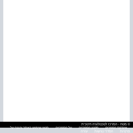
© מטח - המרכז לטכנולוגיה חינוכית
אינדקס הספרים
תקנון הספרייה
על הספרייה
תנאי שימוש באתר והגנה על
פרטיות
הסדרי נגישות
עזרה