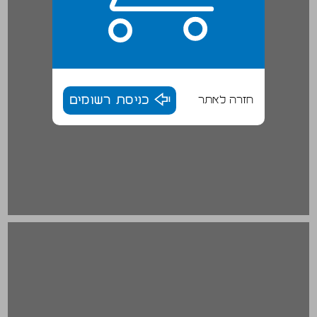
חזרה לאתר
כניסת רשומים