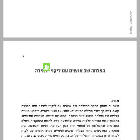
הצלחה של אנשים עם ליקויי למידה ... 13