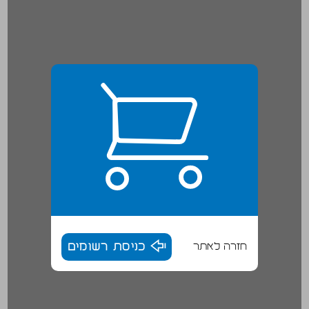
חזרה לאתר
כניסת רשומים