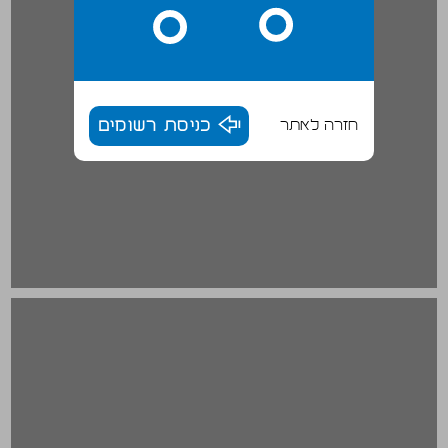
חזרה לאתר
כניסת רשומים