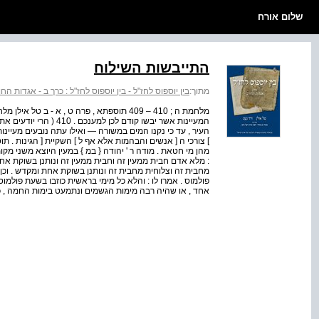
שלום אורח
התייבשות השילוח
מתוך:
בין יוספוס לחז"ל - בין יוספוס לחז"ל : כרך ב - אגדות החו
העיר , עד כי נקנו המים במשורה — ואילו עתה נובעים מעיינו
מהן מי חטאת . מודה ר ' יהודה { במ } במעין היוצא משני מקומו
: מלא אדם חבית ממעין זה וחבית ממעין זה ונותנן בשוקת אחד ו
מחבית זה וצלוחית מחבית זה ונותנן בשוקת אחת ומקדש . וכן ה
פולמוס . אמרו לו : והלא כל מימי בראשית כוזבו בשעת פולמו
אחד , או שהיה רבה מימות הגשמים ונתמעט בימות החמה , כ