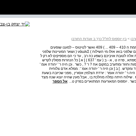
רבן
>
בין יוספוס לחז"ל כרך ב אגדות החורבן
מלחמת ה ; 410 – 409 תוספתא , פרה ט , א - ב טל אילן מלחמת ה 410 – 409 ... ) 409 ואשר לטיטוס – למענו שופעים
המעיינות אשר יבשו קודם לכן למענכם . 410 ( הרי יודעים אתם שלפני בואו אזלו מי השילוח ) νάωλιΣ ( ושאר המעיינות שלפני
ת אלה לטובת אויביכם בשפע כה רב , עד כי הם מספיקים לא רק ל
] צורכי ה [ אנשים והבהמות אלא אף ל ] השקיית [ הגינות . תוספתא , פרה ט , א - ב ( עמ ' 637 ) ] א [ כל הנהרות פסולין לקדש
ת וחוזר ומתערב במקום אח ? ר ? , כשר . וכן היה ר ' יהודה אומ '
מקדש . ] ב [ וכן היה ר ' יהודה אומ ' : ממלא אדם צלוחית
יה ר ' יהודה אומר : יורדת הצלמין אסורין , מפני שכיזבה בשעת
ס . שילוח היתה נמלה מהלכת בו , אבל מעין שהיה יוצא שנה מצד
שר . יוספוס המאורעות המתוארים בפרק ט...
אל הספר