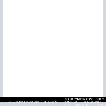
© מטח - המרכז לטכנולוגיה חינוכית
אינדקס הספרים
תקנון הספרייה
על הספרייה
תנאי שימוש באתר והגנה על
פרטיות
הסדרי נגישות
עזרה