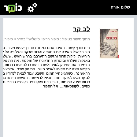
שלום אורח
לב קר
מתוך:
סיפור בטיפול : סיפור הריפוי כ"שלישי" בחדר
>
סיפור בט
היה חורף קשה . האינדיאנים במחנה החורף קפאו מקור . ב
חור הבישול האירה את החשכה והרוח שרקה והצליפה על יריע
היריעות . קולות הרוח והגשם התערבבו ברחש האש , ששלהבת
באנקות היולדת ובזמרתן החדגונית של הזקנות . את התינוק ש
הצמידה את התינוק לגופה ולשדה והתכרבלה אתו בפרוות , מנ
הקפוא פינה את מקומו לאביב חיוור . התינוק שרד . אצבעותיו 
הראשונה . כשהגיע קיץ חמים והשבט עמד לצאת לנדודיו בעקבות
לב קר הגיע לפרקו . הוריו הביאו לו אישה . האישה הייתה ב
פרוות שינה חמימות , סירי חרס ומוקסינים רקומים בחרוזי טור
כפיים . לקופסאות ...
אל הספר