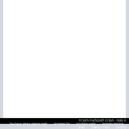
© מטח - המרכז לטכנולוגיה חינוכית
אינדקס הספרים
תקנון הספרייה
על הספרייה
תנאי שימוש באתר והגנה על
פרטיות
הסדרי נגישות
עזרה