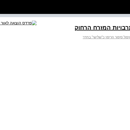
בויות המזרח הרחוק
יפול סיפור הריפוי כ"שלישי" בחדר