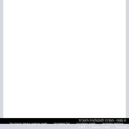
© מטח - המרכז לטכנולוגיה חינוכית
אינדקס הספרים
תקנון הספרייה
על הספרייה
תנאי שימוש באתר והגנה על
פרטיות
הסדרי נגישות
עזרה