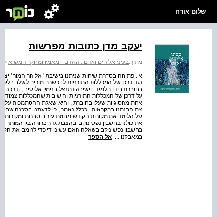
שלום אורח
יעקב מדן כתובות מפרשות
מתוך:
בעיני אלוהים ואדם : האדם המאמין ומחקר המקרא
>
ב
א . פתיחה בסדרת שיחות שניתנו בישיבת ' אל הר המור ' יצא 
נגד דרכן של המכללות התורניות להכשרת מורים לשלב בלימו
בחוברת בידי תלמיד הישיבה נתנאל בנימין אלישיב , ודרכה 
על דרכן של המכללות התורניות והישיבות שהמכללות צמודות א
אחת מהסוגיות שעלו בחוברת , והיא שאלת ההסתמכות על מק
את הבנתנו במקראות . ככלל נאמר , כי לדעתנו הסכנה שחש ה
של הלומד את מקורות הקודש מחמת עירוב סברות ומקורות של ח
את כולנו בחשבון נפש נוקב ובהצבת גדר ברורה בין המותר לאס
בחשבון נפש נוקב בשאלה האם עשינו די כדי לרומם את הקודש ו
במאבקנו ...
אל הספר