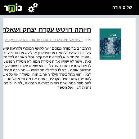
שלום אורח
חיותה דויטש עקדת יצחק ושאלת 
מתוך:
בעיני אלוהים ואדם : האדם המאמין ומחקר המקרא
>
ב
הרמב " ם ב " מורה נבוכים " ער לקושי המוסרי ולחריגה שיש ב
שלדורות יש ליטול ממנו את העיקרון אבל לא את הביצוע : פ
. העניין האחד הוא להודיענו את קצה גבול האהבה לאל יתעלה 
זאת , אשר לא ישתוו אליה מסירת ממון ולא מסירת הנפש , א
לדמות שטבע האדם יענה לו . והוא שאיש עקר המשתוקק ביות
תתהווה אומה , ובא לו הילד לאחר ייאוש — מה רבה תהיה דבק
לציוויו הוא מקל בערך הילד האהוב הזה , משליך את כל אשר קי
להודיענו שהנביאים מקבלים באמת את מה שבא אליהם בהתגלות 
להם ספק במה שהם רואים במראה הנבואה , לא היו פונים ל
נהנית לע...
אל הספר