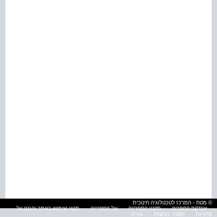
© מטח - המרכז לטכנולוגיה חינוכית
אינדקס הספרים
תקנון הספרייה
על הספרייה
תנאי שימוש באתר והגנה על
פרטיות
הסדרי נגישות
עזרה