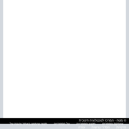
© מטח - המרכז לטכנולוגיה חינוכית
אינדקס הספרים
תקנון הספרייה
על הספרייה
תנאי שימוש באתר והגנה על
פרטיות
הסדרי נגישות
עזרה