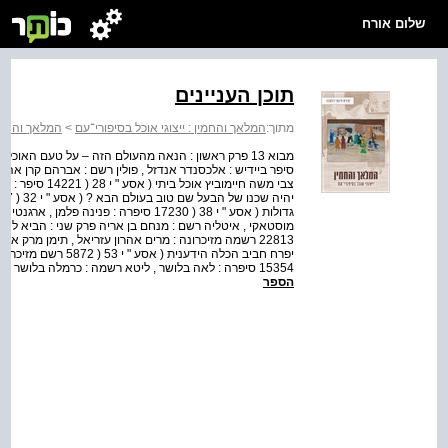
שלום אורח
תוכן העניינים
מתוך:
המלאך והחמין : ייצוגי אוכל בסיפורי־עם
>
המלאך והחמין
צבי משה חיימוביץ
15354 סיפרה : לאה בלושר , ליטא רשמה : כרמלה בלושר , בתה של המספרת האישה מעלה , האישה מורידה , כבוד...
הספר