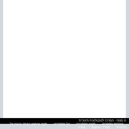
© מטח - המרכז לטכנולוגיה חינוכית
אינדקס הספרים
תקנון הספרייה
על הספרייה
תנאי שימוש באתר והגנה על
פרטיות
הסדרי נגישות
עזרה