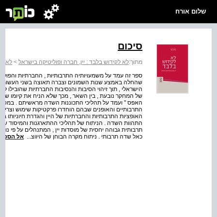
שלום אורח
סיכום
מתוך:
לא לקידוש בלבד : יין, חברה ופוליטיקה בישראל
>
לא לק
ספר זה עמד על משמעויותיה התרבותיות , החברתיות והפוליט
שהחלה באמצע שנות השמונים וצברה תאוצה בשני העשורים ה
הישראלי , תוך זיהוי הסיבות והנסיבות החברתיות שהובילו לצ
של המחקר נובעת , בין השאר , מכך שלא הניח את קיומו של
האפס " ועמד על תהליכי התכוננות השדה מראשיתם . במסג
התרבותיים והאופנים שבהם הוחדרו פרקטיקות שימוש וצריכה 
האופציות התרבותיות והחברתיות של היין והגדרת חיוניותו
התהוות השדה . הניתוח של תהליכי ההתארגנות והמיסוד שה
תרבותית גבוהה יחסית של מוסדות יין , המתנהלים על פי נורמ
כאל שדה תרבותי . ניתוח מקרה הבוחן של היווצ...
אל הספר