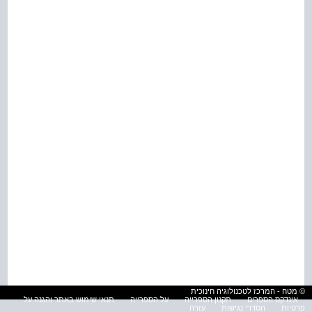
© מטח - המרכז לטכנולוגיה חינוכית
אינדקס הספרים
תקנון הספרייה
על הספרייה
תנאי שימוש באתר והגנה על
פרטיות
הסדרי נגישות
עזרה