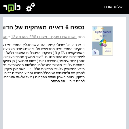
שלום אורח
נספח 6 ראייה משחקית של הדוחות הכספיים
מתוך:
חשבונאות בעסקים : מעודכן IFRS מהדורה 12
>
חשבונאות
נ ' ארניה , א ' ימפולר קיימת הנחה שהתהליך החשבונאי כשי
התקינה החשבונאית מתבצעים על–פי קריטריונים מקצועיים ב
האמריקאית ( FA ק B ) בעיקרון הניטרליות המוג
הנעשית על–ידי מועצת המנהלים והחלטות הנעשות על–ידי מכ
מידע המאופיין על–ידי התכונות הללו . " ... האם אכן עיקרו
למתקינים ולמדווחים יש בכלל מטרה זהה ? במצבים רבים במצי
מתקין , רואה חשבון וגופים מפקחים ) פועל על–פי אינטרסים 
להניח כי ה...
אל הספר