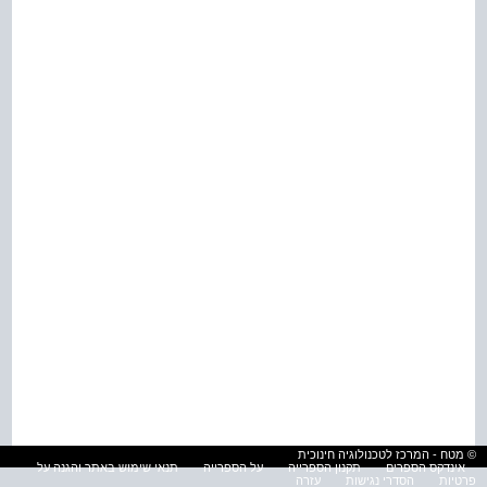
© מטח - המרכז לטכנולוגיה חינוכית
אינדקס הספרים
תקנון הספרייה
על הספרייה
תנאי שימוש באתר והגנה על
פרטיות
הסדרי נגישות
עזרה