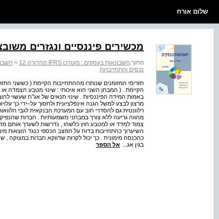
שלום אורח
מכשירים פיננסיים ונגזרים משובצ
מתוך:
חשבונאות בעסקים : מעודכן IFRS מהדורה 12
>
חשבונאות
נכסים והתחייבויות
תזרימי המזומנים שנותרו מההתחייבות הקיימת ( כששני התזר
הקיימת . ( המבחן השני הוא איכותי : שינוי מטבע הצמדה או ש
באמות המידה הפיננסיות . שינוי תנאים של אג"ח שעשוי להוב
מרצון לבצע למשל הגנה אינפלציונית ולחסוך על–ידי כך עלויות
רלוונטית גם להסדרי חוב עם המערכת הבנקאית לגבי הלוואות 
מהווה גריעה ללא צורך במבחני משמעותיות . חברות שהנפיקו
צמוד למדד או למטבע חוץ כלשהו , נדרשות לשערך אותם מדי ר
השיערוך כהתחייבות בדוח על המצב הכספי כנגד הוצאות מימון
כהכנסה מימונית . כך יכול לקרות שדווקא חברות במצוקה , ששו
בגין אג...
אל הספר