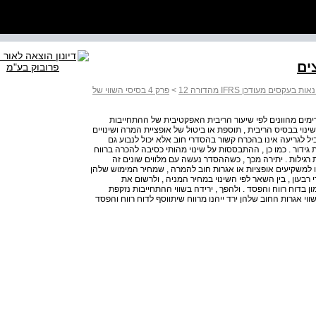
ים
 בעקסים מעודכן IFRS מהדורה 12
>
פרק 4 בסיסי השווי של
ימים מהוונים לפי שיעור הריבית האפקטיבית של ההתחייבות
ינוי בבסיס הריבית , תוספת או ביטול של אופציית המרה ושינויים
יל לגריעה אינו בהכרח קשור בהסדרי חוב אלא יכול לנבוע גם
 גידור . כמו כן , ההתבססות על שינוי מהותי כסיבה להכרה ברווח
רגילות . יתירה מכך , כשההסדר נעשה עם מלווים שונים זה
 למשקיעים אופציות או אגרות חוב להמרה , שמחיר המימוש שלהן
בעון , בין השאר לפי השינוי במחיר המניה , ולרשום את
 בדוח רווח והפסד . ולהפך , ירידה בשווי ההתחייבות נזקפת
וי אגרות החוב שלהן ירד ייהנו מרווח שיתווסף לדוח רווח והפסד