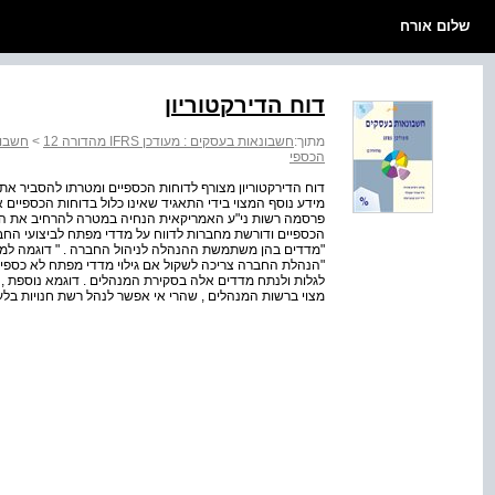
שלום אורח
דוח הדירקטוריון
מתוך:
חשבונאות בעסקים : מעודכן IFRS מהדורה 12
>
חשבונאות
הכספי
דוח הדירקטוריון מצורף לדוחות הכספיים ומטרתו להסביר את 
מידע נוסף המצוי בידי התאגיד שאינו כלול בדוחות הכספיים 
פרסמה רשות ני"ע האמריקאית הנחיה במטרה להרחיב את ה
"מדדים בהן משתמשת ההנהלה לניהול החברה . " דוגמה למדד 
"הנהלת החברה צריכה לשקול אם גילוי מדדי מפתח לא כספיים
לגלות ולנתח מדדים אלה בסקירת המנהלים . דוגמא נוספת , מ
מצוי ברשות המנהלים , שהרי אי אפשר לנהל רשת חנויות בל