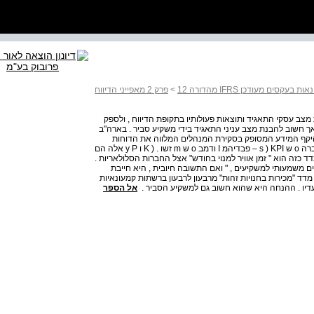
 בעקסים מעודכן IFRS מהדורה 12
>
פרק 2 מאפייני הדיווח
מצב עסקי התאגיד ותוצאות פעולותיו בתקופת הדיווח , ולספק
אך חשוב להבנת מצב עניני התאגיד בידי משקיע סביר . בארה"ב
יקף המידע המסופק בסקירת המנהלים המלווה את הדוחות
הכספיים ודורשת מחברות לדווח על מדדי מפתח לביצועי החברה o ש s ) KPI – פבדיהמ I ודמב o ש m זשו . ( K ו y P אלה הם
כזה הוא " זמן אוויר למנוי בחודש" אצל החברות הסלולאריות .
 משמעותי למשקיעים , " ואם התשובה חיובית , היא חייבת
דד "מכירות בחנויות זהות" מרבעון לרבעון ברשתות קמעונאיות
עדיו . ההנחה היא שהוא חשוב גם למשקיע הסביר .
אל הספר