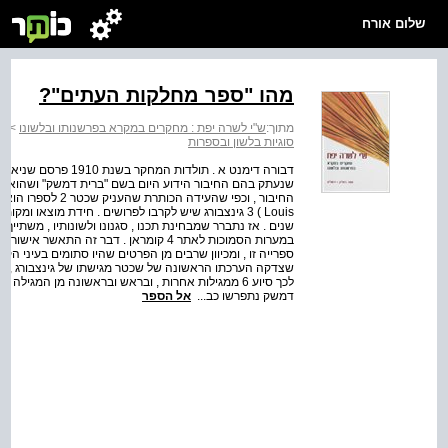
שלום אורח
מהו "ספר מחלקות העתים"?
מתוך:
ש"י לשרה יפת : מחקרים במקרא בפרשנותו ובלשונו
>
ש"
סוגיות בלשון ובספרות
שנעתק בהם החיבור הידוע היום בשם "ברית דמשק" ושהוא כינהו "
החיבור , וכפי שהעי
Louis ) 3 גינצבורג שיש לקרבו לפרושים . חידת מוצאו ומ
שנים . אז נתברר שמבחינת תכנו , סגנונו ולשונותיו , משתיי
ספרייה זו , ומכיוון שרבים מן הפרטים שהיו סתומים בעיני ה
לכך סיוע 6 ממגילות אחרות , ובראש ובראשונה מן המגי
דמשק נתפרשו כב...
אל הספר