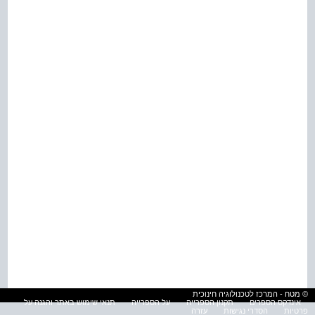
© מטח - המרכז לטכנולוגיה חינוכית
אינדקס הספרים
תקנון הספרייה
על הספרייה
תנאי שימוש באתר והגנה על
פרטיות
הסדרי נגישות
עזרה