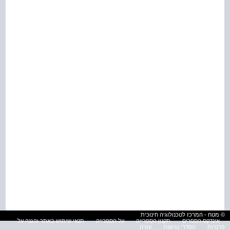
© מטח - המרכז לטכנולוגיה חינוכית
אינדקס הספרים
תקנון הספרייה
על הספרייה
תנאי שימוש באתר והגנה על
פרטיות
הסדרי נגישות
עזרה