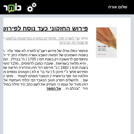
שלום אורח
פירוש החזקוני כעד נוסח לפירוש
מתוך:
ש"י לשרה יפת : מחקרים במקרא בפרשנותו ובלשונו
>
ש"
פרשנות ימי הביניים
איתמר כסלו גורלו של פירוש רשב"ם לתורה לא שפר עליו : הוא
בשנות השמונים של המאה השבע עשרה נתגלה כתב יד יחיד של
והתפרסם לראשונה רק בשנת 
, והיא מלאה בשגיאות , שעברו כמובן לדפוסים , מלבד טעויות
בשנת תרמ ( 1882 ) ב" פירסם דוד תזין מהדורה 
הפירוש מתוך כ"י מינכן 5 ( עד בר' א לא ) וק
והלאה ועד סוף בראשית ין הנאבד מאתנו לקטתי ... מתוך ספר
רוזין מעיד על עצמו כי העתיק את לשון כתב היד מילה במילה
היד : "ובכלם הי...
אל הספר