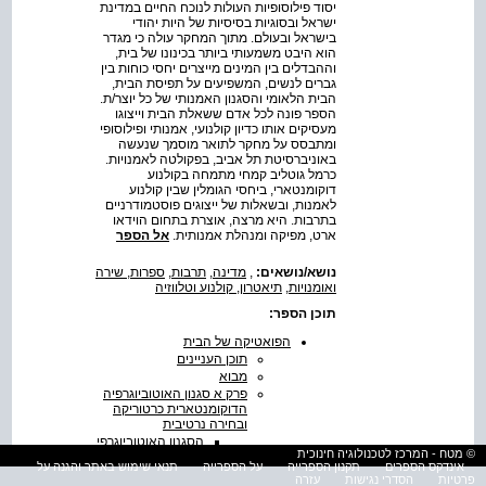
יסוד פילוסופיות העולות לנוכח החיים במדינת
ישראל ובסוגיות בסיסיות של היות יהודי
בישראל ובעולם. מתוך המחקר עולה כי מגדר
הוא היבט משמעותי ביותר בכינונו של בית,
וההבדלים בין המינים מייצרים יחסי כוחות בין
גברים לנשים, המשפיעים על תפיסת הבית,
הבית הלאומי והסגנון האמנותי של כל יוצר/ת.
הספר פונה לכל אדם ששאלת הבית וייצוגו
מעסיקים אותו כדיון קולנועי, אמנותי ופילוסופי
ומתבסס על מחקר לתואר מוסמך שנעשה
באוניברסיטת תל אביב, בפקולטה לאמנויות.
כרמל גוטליב קמחי מתמחה בקולנוע
דוקומנטארי, ביחסי הגומלין שבין קולנוע
לאמנות, ובשאלות של ייצוגים פוסטמודרניים
בתרבות. היא מרצה, אוצרת בתחום הוידאו
ארט, מפיקה ומנהלת אמנותית.
אל הספר
נושא/נושאים:
,
מדינה
,
תרבות
,
ספרות, שירה
ואומנויות
,
תיאטרון, קולנוע וטלווזיה
תוכן הספר:
הפואטיקה של הבית
תוכן העניינים
מבוא
פרק א סגנון האוטוביוגרפיה
הדוקומנטארית כרטוריקה
ובחירה נרטיבית
הסגנון האוטוביוגרפי
© מטח - המרכז לטכנולוגיה חינוכית
הדוקומנטארי ב'יומן'
אינדקס הספרים
תקנון הספרייה
על הספרייה
תנאי שימוש באתר והגנה על
הסגנון האוטוביוגרפי
פרטיות
הסדרי נגישות
עזרה