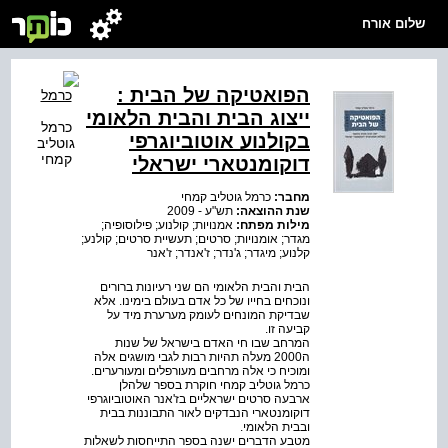
שלום אורח
הפואטיקה של הבית :
ייצוג הבית והבית הלאומי
כרמל
בקולנוע אוטוביוגרפי
גוטליב
קמחי
דוקומנטארי ישראלי
מחבר:
כרמל גוטליב קמחי
שנת ההוצאה:
תש"ע - 2009
מילות מפתח:
אמנויות; קולנוע; פילוסופיה;
מגדר; אומנויות; סרטים; תעשיית סרטים; קולנע;
קלנוע; מיגדר; ג'נדר; ז'אנדר; ז'אנר
הבית והבית הלאומי הם שני רעיונות ברורים
ונוכחים בחייו של כל אדם בעולם בימינו. אלא
שבדיקת המונחים לעומק מערערת מיד על
קביעה זו.
המרחב שבו חי האדם בישראל של שנות
ה2000 מעלה תהיות רבות לגבי מושגים אלה
ומוכיח כי אלה מרחבים מעורפלים ומעורערים.
כרמל גוטליב קמחי חוקרת בספר שלהלן
ארבעה סרטים ישראליים בז'אנר האוטוביוגרפי
דוקומנטארי הנבדקים לאור התבוננות בבית
ובבית הלאומי.
מטבע הדברים ישנה בספר התייחסות לשאלות