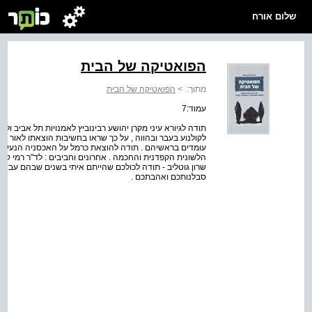
שלום אורח
הפואטיקה של הבית
מתוך:
>
הפואטיקה של הבית
עמוד:7
תודה לגיורא עיני מקרן יהושע רבינוביץ לאמנויות תל אביב ול
לקולנוע בעבר ובהווה , על כך שראו בחשיבות הוצאתו לאור 
עומדים בראשיהם . תודה להוצאת כרמל על האכסניה הנעימה 
הלשונית הקפדנית והחכמה . אחרונים וחביבים : לד"ר רמי קמחי 
שרון גוטליב - תודה לכולכם שהייתם איתי בשנים שבהם עבדת
סבלנותכם ואהבתכם .