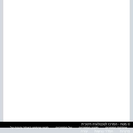
© מטח - המרכז לטכנולוגיה חינוכית
אינדקס הספרים
תקנון הספרייה
על הספרייה
תנאי שימוש באתר והגנה על
פרטיות
הסדרי נגישות
עזרה