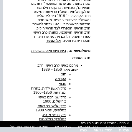
שנות כהונתו שם פרצה מהפכת "התורכים
הצעירים", ומנהיגותו בתקופת מלחמת
הבלקן ומלחמת העולם הראשונה סייעה
רבות לקהילה. ב־ 1919 חזר לירושלים
והשתלב בפעילות ציבורית. משנוסדה
הרבנות הראשית ב־ 1921 נבחר למשרת
הרב הראשי הספרדי לצד הראי"ה קוק,
הרב הראשי האשכנזי. כהונתו כרב ראשי
ספרדי העניקה לו גם את נשיאות העדה
הספרדית בירושלים.
אל הספר
נושא/נושאים:
,
ביוגרפיות ואוטוביוגרפיות
תוכן הספר:
מחכם באשי לרב ראשי: הרב
יעקב מאיר 1856 – 1939
תוכן
הקדמה
מבוא
פרק ראשון ילדות, בחרות
ומנהיגות, 1856–1906
פרק שני חכם באשי
בירושלים, 1906
פרק שלישי רב ראשי
בסלוניקי, ינואר 1908
פרק רביעי מנהיג
בסלוניקי במלחמות
הבלקן
© מטח - המרכז לטכנולוגיה חינוכית
אינדקס הספרים
תקנון הספרייה
על הספרייה
תנאי שימוש באתר והגנה על
פרק חמישי מנהיג
פרטיות
הסדרי נגישות
עזרה
בסלוניקי בשלטון יוון