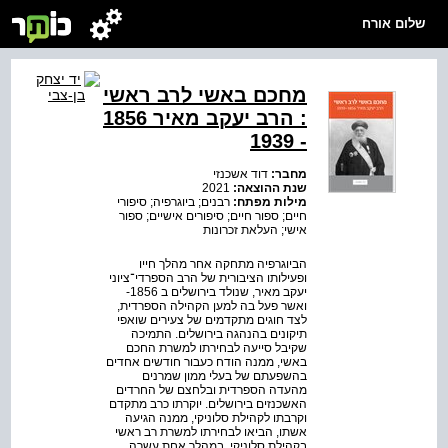
שלום אורח
מחכם באשי לרב ראשי
: הרב יעקב מאיר 1856
- 1939
מחבר:
דוד אשכנזי
שנת ההוצאה:
2021
מילות מפתח:
רבנים; ביוגרפיה; סיפורי
חיים; ספור חיים; סיפורים אישיים; ספור
אישי; העלאת זכרונות
הביוגרפיה מתחקה אחר מהלך חייו
ופעילותו הציבורית של הרב הספרדי־ציוני
יעקב מאיר, שנולד בירושלים ב 1856-
ואשר פעל בה למען הקהילה הספרדית,
לצד חוגים מתקדמים של צעירים שואפי
תיקונים בהנהגה בירושלים. התמיכה
שקיבל סייעה לבחירתו למשרת החכם
באשי, ממנה הודח כעבור חודשים אחדים
בהשפעתם של בעלי ממון שמרנים
מהעדה הספרדית ובלחצם של החרדים
האשכנזים בירושלים. יוקרתו כרב מתקדם
וקרבתו לקהילת סלוניקי, ממנה הגיעה
אשתו, הביאו לבחירתו למשרת רב ראשי
בקהילת סלוניקי. במהלך אחת עשרה