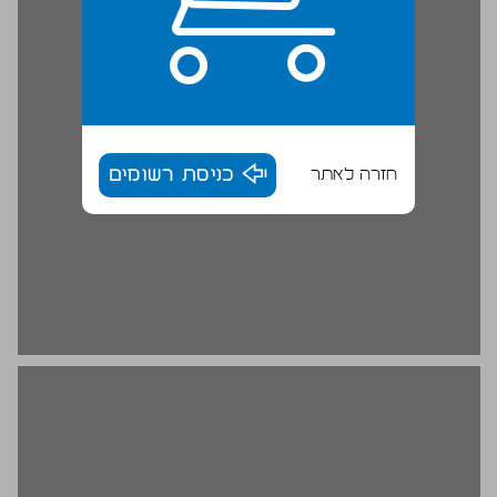
חזרה לאתר
כניסת רשומים