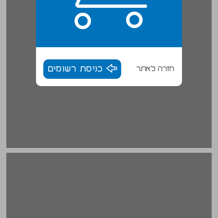
חזרה לאתר
כניסת רשומים