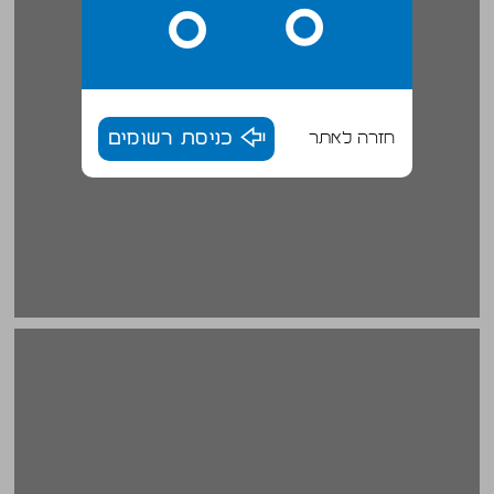
חזרה לאתר
כניסת רשומים