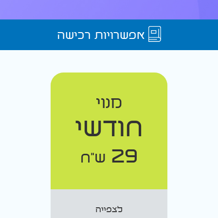
אפשרויות רכישה
מנוי
חודשי
29
ש"ח
לצפייה