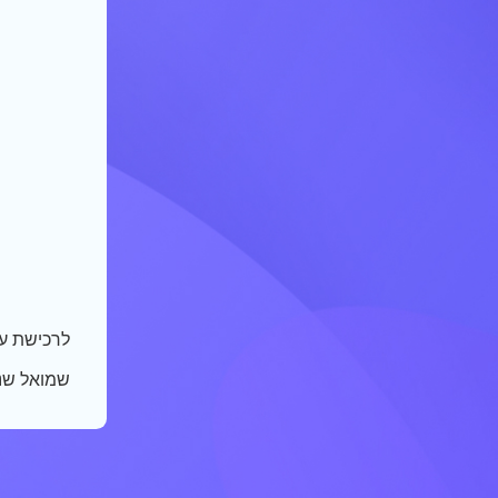
לרכישת ע
שמואל שני