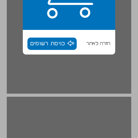
חזרה לאתר
כניסת רשומים