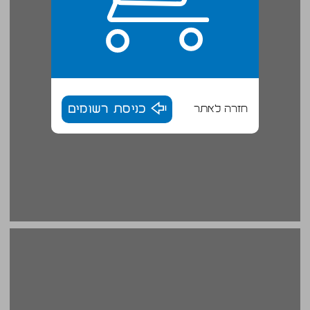
חזרה לאתר
כניסת רשומים