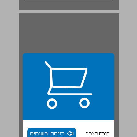
חזרה לאתר
כניסת רשומים