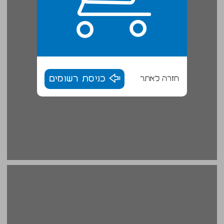
חזרה לאתר
כניסת רשומים