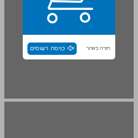
חזרה לאתר
כניסת רשומים