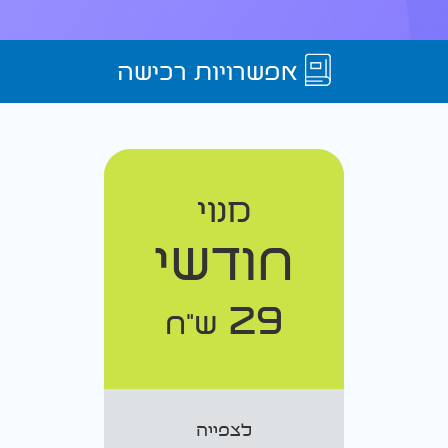
אפשרויות רכישה
מנוי
חודשי
29
ש"ח
לצפייה