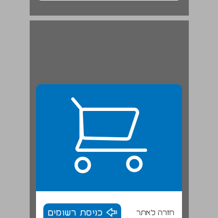
חזרה לאתר
כניסת רשומים