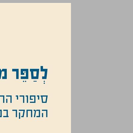
לְסַפֵּר מחקר ... 0