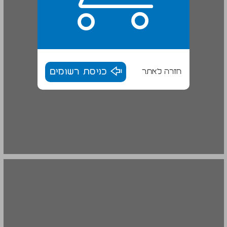
חזרה לאתר
כניסת רשומים
ג. ה"אחר" ... 18