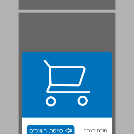
חזרה לאתר
כניסת רשומים