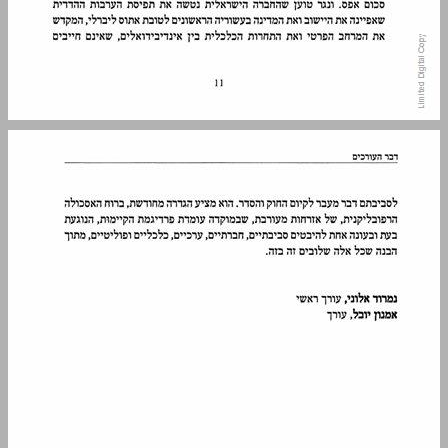
מאמר העורך העצמה פילוסופית-חינוכית לתלמידי המאה ה-21 ... 13