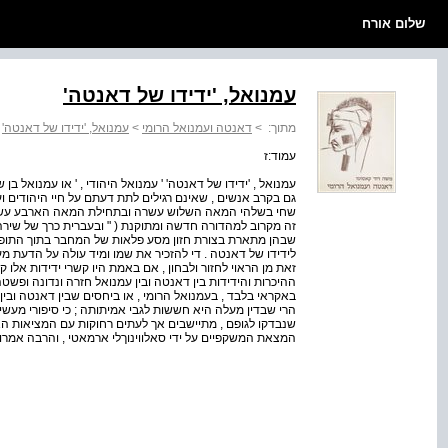
שלום אורח
עמנואל, 'ידידו של דאנטה'
מתוך:
>
דאנטה ועמנואל הרומי
>
עמנואל, 'ידידו של דאנטה'
עמוד:ז
עמנואל , 'ידידו של דאנטה' ' עמנואל היהודי , ' או עמנואל בן ש
גם בקרב אנשים , שאינם רגילים לתת דעתם על חיי היהודים ועס
שחי בשלהי המאה השלוש עשרה ובתחילת המאה הארבע עשרה ,
זה מקרוב למהדורה חדשה ומתוקנת ( " ובעברית כרך של שירה
שבהן מתארת בצורת חזון מסע פלאות של המחבר בתוך התופת ו
לידידו של דאנטה . די להזכיר את שמו ומיד עולה על הדעת מעצ
זאת מן הראוי לחזור ולבחון , אם באמת היו קשרי ידידות אלו 
ההיכרות והידידות בין דאנטה ובין עמנואל חזרה ונדונה ופשט
באקראי בלבד , בעמנואל הרומי , או ביחסים שבין דאנטה ובין י
הרי שבדין מעלה היא חששות לגבי אמיתותה ; כי סיפורי מעשיות 
שנבדקו לגופם , מתיישבים אך לעתים רחוקות עם המציאות האובי
המצאת המשקפיים על ידי סאלווינוךלי ארמאטי , והרבה אמרו