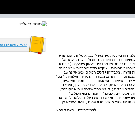
למה הרומי , מוניטין יצאו לו בכל איטליה , ושמו נודע
קיהם בדורות הקודמים . הכול יודעים כי עמנואל ,
 חיבר חרוזים מבדחים בלשון איטלקית ( רובם זכו
 ופרוזה מחורזת , שנקרא בשם 'מחברות / והאחרונה
העדן . מלבד זה יודעים הכול כי עמנואל נחשב
מו זכר ידידותו עם משורר 'הקומדיה האלוהית . ' בכל
קיימים במציאות . השמועה בדבר היחסים האישיים ,
ה הרבה עד שנתקבלה על דעת כל מי שדן , ואפילו
הודים ויהדות ; ודווקא מפני שדעה זו היא מקובלת ,
היסטוריים , כביכול , השגורים בפי הכול בלי
יקטיבית . המצאת המצפן על ידי פלאוויוג'ויא , או
ת נודעות מפי אנשים מפורסמים , יכולות לשמש אף
לעמוד קודם
|
לעמוד הבא