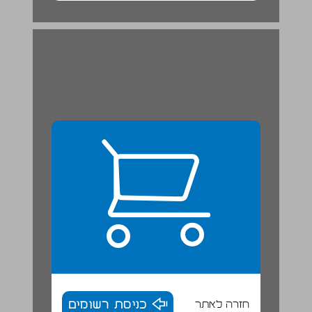
חזרה לאתר
כניסת רשומים