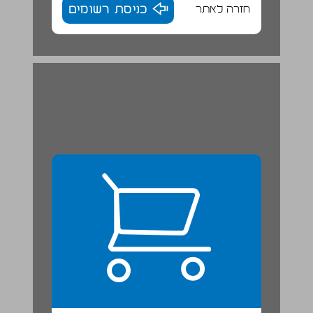
חזרה לאתר
כניסת רשומים