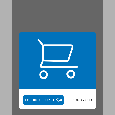
חזרה לאתר
כניסת רשומים