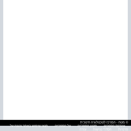
© מטח - המרכז לטכנולוגיה חינוכית
אינדקס הספרים
תקנון הספרייה
על הספרייה
תנאי שימוש באתר והגנה על
פרטיות
הסדרי נגישות
עזרה