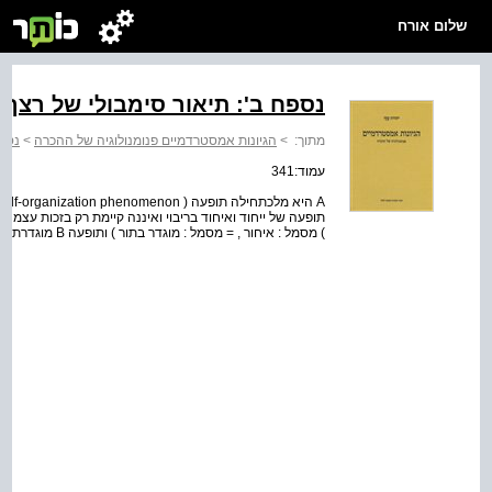
שלום אורח
נספח ב': תיאור סימבולי של רצף 
מתוך:
>
הגיונות אמסטרדמיים פנומנולוגיה של ההכרה
>
נספח
עמוד:341
) מסמל : איחור , = מסמל : מוגדר בתור ) ותופעה B מוגדרת ומאופיינת KMB = ( KB U MB )