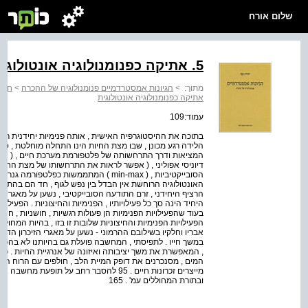
שלום אורח
5. אתיקה כפנומנולוגיה אונטולוגית
מתוך:
>
הגיונות אמסטרדמיים פנומנולוגיה של ההכרה
>
חלק
אתיקה כפנומנולוגיה אונטולוגית
עמוד:109
בתוכה את ההיסטוגרפיה האישית , אותה פנימיות יחידנית רצי
הלידה רגע מכונן , שבו מצת החיות הינו התחלה מוחלטת , סו
המציאות ודרך התרחשותה של פלטפורמת מערכת חיים , ( או
דיוניסי אפוליני , ( אפשר לראות את התרחשותו של מצת החיו
הסובייקטיביות , ( min-max ) המתממשות כפל
האונטולוגיה הרוחשת אין הבדל בין נפש לגוף , חד הם בהתרחשו
הרציף היחידני , זרם התודעה הסובייקטיבי , נשען על מאגרי ה
היחיד הינה סך כל פעילויותיו , הפנימיות והחיצוניות . הפעילוי
בעוד שהפעילויות הפנימיות הן פעולות רגשיות , חושניות , חשיב
הפעילויות הפנימיות והחיצוניות שלובות זו בזו , בהיות המחול
אבריו וחלקיו בשילובם ההרמוני - נשען על מאגרי הזיכרון הדינמ
במשך חייו . לתפיסתי , המחשבה פועלת גם בהיותנו לא בהכרה
, המאפשרת את משך יציבותה ואיזונה של אנרגיית החיות . פע
המים , מסנכרנים את דופק המיית הלב , חולפים עם הרוח הלו
מייצרים זכרונות חיים . 95 להסבר רחב על תו
ובתורת המחוללים עמ' . 165