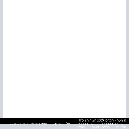
© מטח - המרכז לטכנולוגיה חינוכית
אינדקס הספרים
תקנון הספרייה
על הספרייה
תנאי שימוש באתר והגנה על
פרטיות
הסדרי נגישות
עזרה