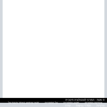
© מטח - המרכז לטכנולוגיה חינוכית
אינדקס הספרים
תקנון הספרייה
על הספרייה
תנאי שימוש באתר והגנה על
פרטיות
הסדרי נגישות
עזרה