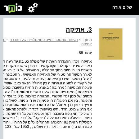
שלום אורח
3. אתיקה
מתוך:
>
הגיונות אמסטרדמיים פנומנולוגיה של ההכרה
>
חלק
אתיקה
עמוד:89
אתיקה וזיכרון ההגדרה האתית של פעולה כטובה עד רעה היא 
כאובייקטיבית בקהילתו הקונקרטית . כמובן שישנם מקרים קוטבי
בשגרת חיי היומיום בתוך הקהילה , המושגים של טוב ורע נעים
לאורך המשך ההיסטורי של האתיקה האנושית . ההטבעה הסוביי
"רעה" במאגרי הזיכרון היא הטבעה אונטולוגיה . זהו סוג הטבעה
על הקשריה לסוגיה ונגזרותיה בין מחוללי הנאה כאב ואושר עצב 
פעולה המוסיפה ( מרחיבה ) באנרגיית החיות נחשבת ומסומנת 
מצמצמת ) מאנרגיית החיות שלנו נחשבת ומסומנת כ"רעה . " דהי
מסוים של סמן גנרי הקשרי , המזוהה באיכותו מ"טוב" ועד "ר
ותופעה , בין אם הפעולות הן פנימיות או חיצוניות , לשילובן הה
אני מרגיש מעט חרד , חש בעייפות ודכדוך , ולפתע פתאום אק
השוקולד המצופה בשכבה דקה וטעימה של גלידת שמנת וניל , 
נפשי . בפעולה הזאת הופעלה "הזרקה" של "טוב , " כפי שהוא 
הפעילות הזאת 82 "המנהג וההרגל פועלים על הרוח ..
טבע האדם ( תרגום ; י . אור , ( ירושלים , , 1953 עמ' . 123