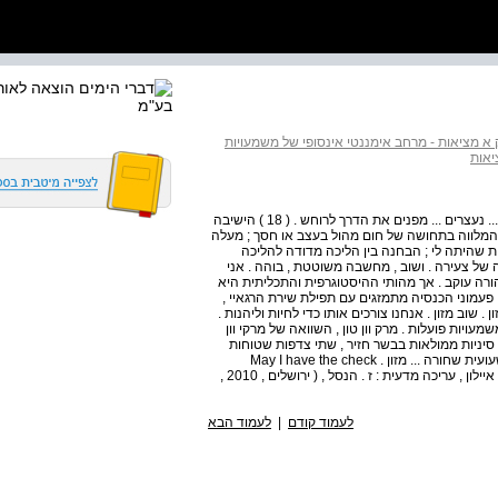
א מציאות - מרחב אימננטי אינסופי של משמעויות
הגשר ממול ... ולפתע תופסים את המושכות בתפיסת מציאות ... נעצרים ... מפנים את הדרך לרוחש . ( 18 ) הישיבה
 המלווה בתחושה של חום מהול בעצב או חסך ; מעלה
 שהיתה לי ; הבחנה בין הליכה מדודה להליכה
ל צעירה . ושוב , מחשבה משוטטת , בוהה . אני
רה עוקב . אך מהותי ההיסטוגרפית והתכליתית היא
ברגע זה , את מכשיר ההקלטה . ( 19 ) צלצולי פעמוני הכנסיה מתמזגים עם תפילת שירת הרגאיי ,
לילים עוטפים וחודרים , מלבים את התקווה . ( 20 ) מזון . שוב מזון . אנחנו צורכים אותו כדי לחיות וליהנות .
עויות פועלות . מרק וון טון , השוואה של מרקי וון
 סיניות ממולאות בבשר חזיר , שתי צדפות שטוחות
גדולות לוהטות בקונכיותיהן , ספוגות ברוטב חמאה ושום עם שעועית שחורה ... מזון . May I have the check
please ? 57 ראו : עמנואל לוינס , כוליות ואינסוף ( תרגום ; ר . איילון , עריכה מדעית : ז . הנסל , ( ירושלים , 2010 ,
לעמוד קודם
|
לעמוד הבא