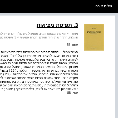
שלום אורח
3. תפיסת מציאות
מתוך:
>
הגיונות אמסטרדמיים פנומנולוגיה של ההכרה
>
חלק 
פועלות, התרחשות יחיד האדם והכרה אנושית
>
3. תפיסת מציאות
עמוד:56
בתוך המרחב מעלה לפעמים מחשבת זיכרון של "בית" - געגוע
לפעמים השלך הקשר בין צבע של מכונית מסוימת לצבע מכונית
מהירה ; מראה תנועת היד המגרדת את פדחת העור על ראשה ש
מתבונן , מסתכל , החושים בהמתנת האזנה , מחולל הכרה טהו
הסוגרת עכשיו , 
מילים וצ
מזון זה חיים . ממד אנרגיית החיות רוחש במרחב האימננטי למשמ
טון , אינדונזי תאילנדי סיני , פה באמסטרדם , ארבע כופתאות
עמי . 88