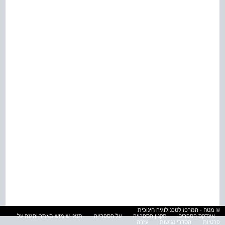
© מטח - המרכז לטכנולוגיה חינוכית
אינדקס הספרים
תקנון הספרייה
על הספרייה
תנאי שימוש באתר והגנה על
פרטיות
הסדרי נגישות
עזרה