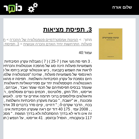
שלום אורח
3. תפיסת מציאות
מתוך:
>
הגיונות אמסטרדמיים פנומנולוגיה של ההכרה
>
חלק 
פועלות, התרחשות יחיד האדם והכרה אנושית
>
3. תפיסת מציאות
עמוד:40
. 3 תפי סת מצי אות ( 25-7 ) ( 7 ) מגב
משמעויות פועלות הינה סוג של מהפכה אונטולוגית והכרתית ,
לראות את השמש בקבועה , כיש אונטולוגי קבוע ביחסו אל כדו
האינסופי של משמעויות פועלות , שהינה "פנומנולוגיה שלמה 
היום נסמכת על עקרון הסיבתיות והשלמות . תפיסה זו מהווה
האונטולוגיה הקוסמולוגית יחד עם ספיריטואליות תיאולוגית , ה
שעומד בבסיס תפיסותיהם של חכמי שומר ואבד , אברהם , יתרו
אריסטו , הלל הזקן , פלוטינוס , חכמים נוצרים ומוסלמים , רבינו
ותיאולוגים ופילוסופים ברוכי תרומה אחרים עד ימינו . לאנוש
ומכוננת , או "יושבת , " נובעת מעקרון הסיבתיות והשלמות ,
בכח , הדבר שק
, , 2008 עמי . 175 40 דוד יום ראה שעקרון הס
117 ובעקבותיו , הוסרל וברגסון . 41 אריסטו , על הנפש ( תרגום : א . קמינקא , ( תל אביב , , 1949 עמי סט .